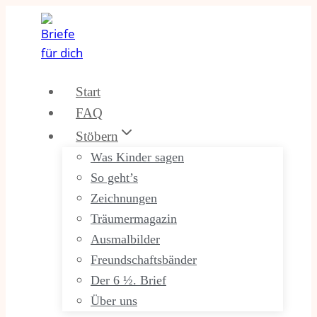
Zum
Inhalt
springen
Start
FAQ
Stöbern
Was Kinder sagen
So geht’s
Zeichnungen
Träumermagazin
Ausmalbilder
Freundschaftsbänder
Der 6 ½. Brief
Über uns