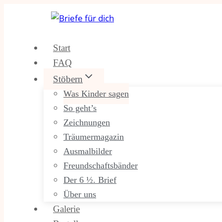
Zum
Inhalt
springen
Start
FAQ
Stöbern
Was Kinder sagen
So geht’s
Zeichnungen
Träumermagazin
Ausmalbilder
Freundschaftsbänder
Der 6 ½. Brief
Über uns
Galerie