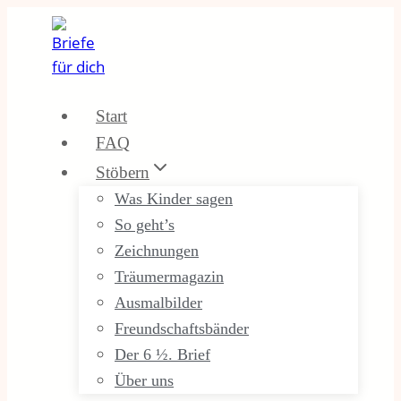
Zum
Inhalt
springen
Start
FAQ
Stöbern
Was Kinder sagen
So geht’s
Zeichnungen
Träumermagazin
Ausmalbilder
Freundschaftsbänder
Der 6 ½. Brief
Über uns